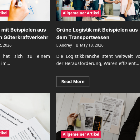
ikel
Allgemeiner Artikel
 mit Beispielen aus
Grüne Logistik mit Beispielen aus
 Güterkraftverkehr
dem Transportwesen
2, 2026
Audrey
May 18, 2026
k hat sich zu einem
Die Logistikbranche steht weltweit vo
im...
der Herausforderung, Waren effizient...
ad
Read
Read More
re
more
ut
about
üne
Grüne
istik
Logistik
mit
spielen
Beispielen
aus
m
dem
dernen
Transportwesen
erkraftverkehr
ikel
Allgemeiner Artikel