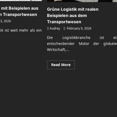
 mit Beispielen aus
Grüne Logistik mit realen
n Transportwesen
Beispielen aus dem
3, 2026
Transportwesen
Audrey
February 9, 2026
ik ist weit mehr als ein
Die Logistikbranche ist ei
entscheidender Motor der globale
Wirtschaft,...
ad
re
ut
üne
Read
Read More
istik
more
about
spielen
Grüne
Logistik
m
mit
dernen
realen
nsportwesen
Beispielen
aus
dem
Transportwesen