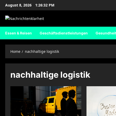
Skip
August 8, 2026
1:26:33 PM
to
content
Essen & Reisen
Geschäftsdienstleistungen
Gesundhei
Home
nachhaltige logistik
nachhaltige logistik