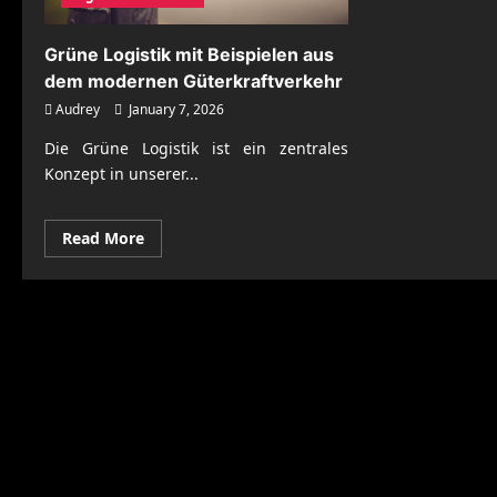
Grüne Logistik mit Beispielen aus
dem modernen Güterkraftverkehr
Audrey
January 7, 2026
Die Grüne Logistik ist ein zentrales
Konzept in unserer...
Read
Read More
more
about
Grüne
Logistik
mit
Beispielen
aus
dem
modernen
Güterkraftverkehr