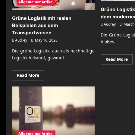
Allgemeiner Artikel
Grüne Logistik
dem moderne
Grüne Logistik mit realen
Audrey
March 
Beispielen aus dem
Transportwesen
Die Grüne Logist
Audrey
May 16, 2026
bloßes...
Die grüne Logistik, auch als nachhaltige
Logistik bekannt, gewinnt...
Re
Read More
mo
abo
Gr
Read
Read More
Log
more
mit
about
Bei
Grüne
aus
Logistik
de
mit
mo
realen
Tra
Beispielen
aus
dem
Transportwesen
Allgemeiner Artikel