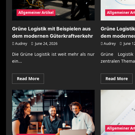
Allgemeiner Art
Allgemeiner Artikel
Grüne Logistik
Grüne Logistik mit Beispielen aus
dem modernen
dem modernen Güterkraftverkehr
Audrey
June 1
Audrey
June 24, 2026
Grüne Logisti
Die Grüne Logistik ist weit mehr als nur
zentralen Thema 
ein...
Re
Read
Read More
Read More
mo
more
abo
about
Gr
Grüne
Log
Logistik
mit
mit
Bei
Beispielen
aus
aus
de
dem
mo
modernen
Güt
Güterkraftverkehr
Allgemeiner Art