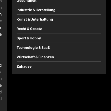
m
Gesundheit
n
Industrie & Herstellung
n
Kunst & Unterhaltung
e
r
Recht & Gesetz
e
Sport & Hobby
Technologie & SaaS
Wirtschaft & Finanzen
d
Zuhause
.
n
e
d
d