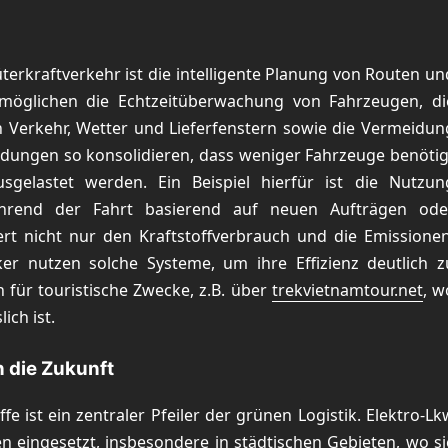
terkraftverkehr ist die intelligente Planung von Routen un
möglichen die Echtzeitüberwachung von Fahrzeugen, di
 Verkehr, Wetter und Lieferfenstern sowie die Vermeidun
ndungen so konsolidieren, dass weniger Fahrzeuge benötig
gelastet werden. Ein Beispiel hierfür ist die Nutzun
hrend der Fahrt basierend auf neuen Aufträgen ode
t nicht nur den Kraftstoffverbrauch und die Emissionen
ker nutzen solche Systeme, um ihre Effizienz deutlich z
 für touristische Zwecke, z.B. über
trekvietnamtour.net
, w
ich ist.
n die Zukunft
fe ist ein zentraler Pfeiler der grünen Logistik. Elektro-Lk
 eingesetzt, insbesondere in städtischen Gebieten, wo si