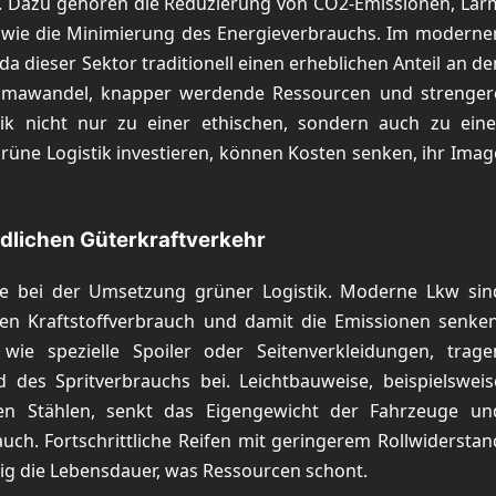
en. Dazu gehören die Reduzierung von CO2-Emissionen, Lär
sowie die Minimierung des Energieverbrauchs. Im moderne
a dieser Sektor traditionell einen erheblichen Anteil an de
Klimawandel, knapper werdende Ressourcen und strenger
ik nicht nur zu einer ethischen, sondern auch zu eine
üne Logistik investieren, können Kosten senken, ihr Imag
dlichen Güterkraftverkehr
lle bei der Umsetzung grüner Logistik. Moderne Lkw sin
den Kraftstoffverbrauch und damit die Emissionen senken
ie spezielle Spoiler oder Seitenverkleidungen, trage
 des Spritverbrauchs bei. Leichtbauweise, beispielsweis
en Stählen, senkt das Eigengewicht der Fahrzeuge un
uch. Fortschrittliche Reifen mit geringerem Rollwiderstan
ig die Lebensdauer, was Ressourcen schont.