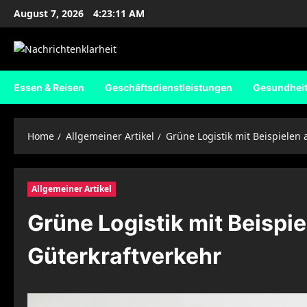
Skip
August 7, 2026
4:23:12 AM
to
content
Essen & Reisen
Geschäftsdienstleistungen
Gesundhei
Home
Allgemeiner Artikel
Grüne Logistik mit Beispiele
Allgemeiner Artikel
Grüne Logistik mit Beisp
Güterkraftverkehr