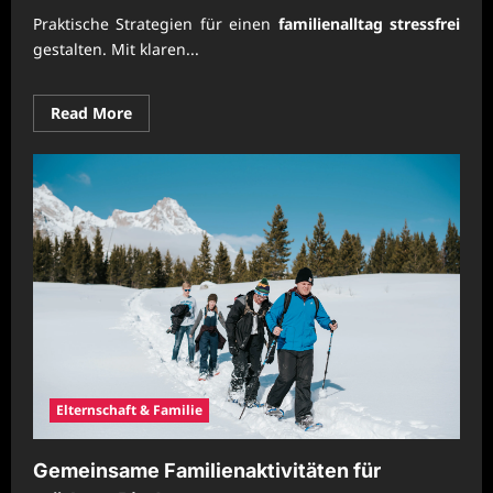
Praktische Strategien für einen
familienalltag stressfrei
gestalten. Mit klaren...
Read
Read More
more
about
Familienalltag
mit
klaren
Routinen
stressfrei
organisieren
Elternschaft & Familie
Gemeinsame Familienaktivitäten für