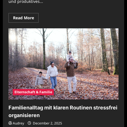
und produktives...
Read
Read More
more
about
Familienorganisation
durch
klare
Ziele
effektiv
verbessern
Elternschaft & Familie
Familienalltag mit klaren Routinen stressfrei
organisieren
Audrey
December 2, 2025