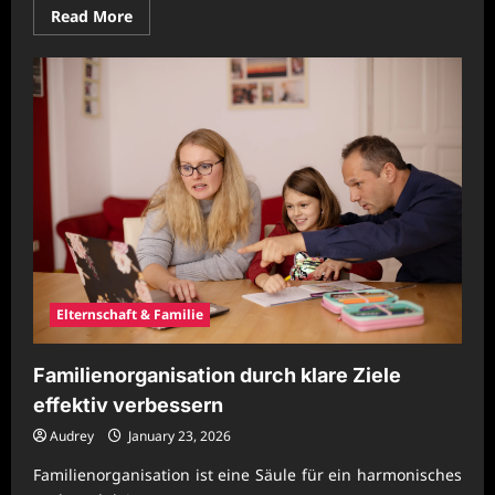
Read
Read More
more
about
Familienkommunikation
mit
gemeinsamen
Ritualen
stärken
Elternschaft & Familie
Familienorganisation durch klare Ziele
effektiv verbessern
Audrey
January 23, 2026
Familienorganisation ist eine Säule für ein harmonisches