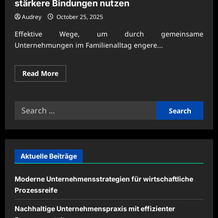
stärkere Bindungen nutzen
Audrey
October 25, 2025
Effektive Wege, um durch gemeinsame
Unternehmungen im Familienalltag engere...
Read
Read More
more
about
Gemeinsame
Familienaktivitäten
Search
für
stärkere
for:
Bindungen
nutzen
Aktuelle Beiträge
Moderne Unternehmensstrategien für wirtschaftliche
Prozessreife
Nachhaltige Unternehmenspraxis mit effizienter