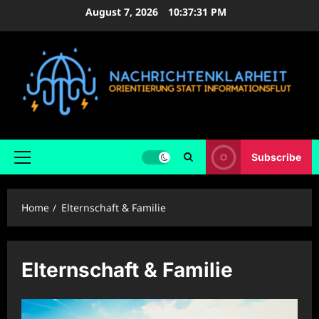
Skip
August 7, 2026
10:37:32 PM
to
content
Subscribe
Primary
Menu
Home
Elternschaft & Familie
Elternschaft & Familie