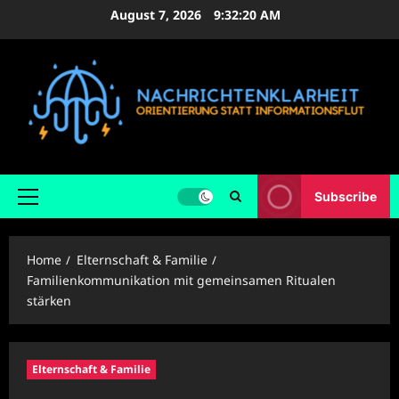
Skip
August 7, 2026
9:32:21 AM
to
content
Subscribe
Primary
Menu
Home
Elternschaft & Familie
Familienkommunikation mit gemeinsamen Ritualen
stärken
Elternschaft & Familie