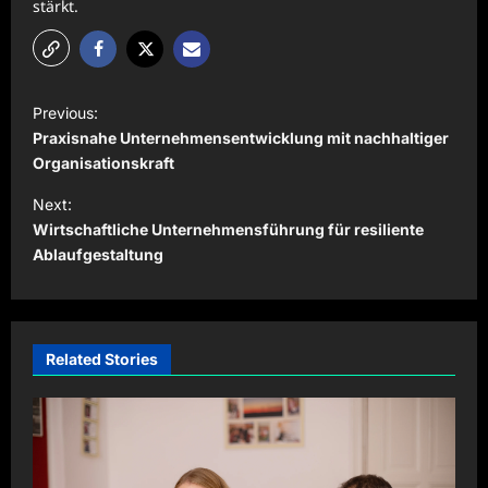
stärkt.
P
Previous:
o
Praxisnahe Unternehmensentwicklung mit nachhaltiger
s
Organisationskraft
t
Next:
Wirtschaftliche Unternehmensführung für resiliente
n
Ablaufgestaltung
a
v
i
Related Stories
g
a
t
i