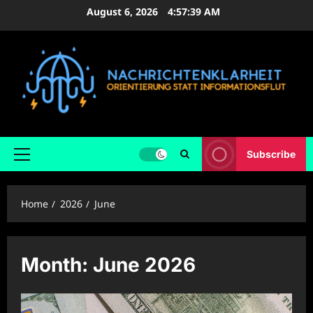
Skip
August 6, 2026
4:57:40 AM
to
content
Subscribe
Primary
Menu
Home
2026
June
Month:
June 2026