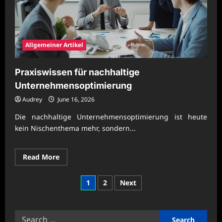
Allgemeiner Artikel
Praxiswissen für nachhaltige
Unternehmensoptimierung
Audrey
June 16, 2026
Die nachhaltige Unternehmensoptimierung ist heute
kein Nischenthema mehr, sondern...
Read
Read More
more
about
Praxiswissen
Posts
1
2
Next
für
nachhaltige
pagination
Unternehmensoptimierung
Search