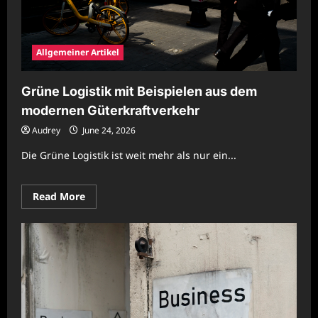
Allgemeiner Artikel
Grüne Logistik mit Beispielen aus dem
modernen Güterkraftverkehr
Audrey
June 24, 2026
Die Grüne Logistik ist weit mehr als nur ein...
Read
Read More
more
about
Grüne
Logistik
mit
Beispielen
aus
dem
modernen
Güterkraftverkehr