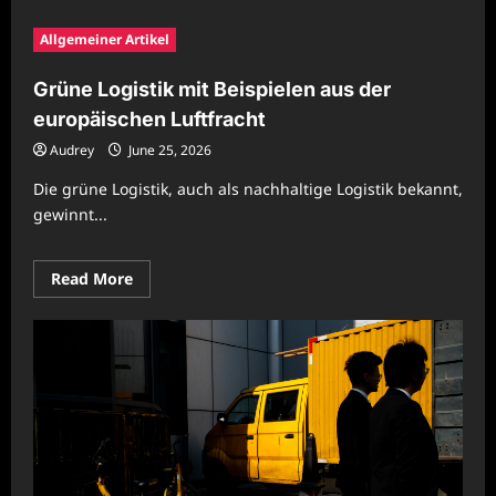
about
Grüne
Allgemeiner Artikel
Logistik
mit
Beispielen
Grüne Logistik mit Beispielen aus der
aus
der
europäischen Luftfracht
europäischen
Luftfracht
Audrey
June 25, 2026
Die grüne Logistik, auch als nachhaltige Logistik bekannt,
gewinnt...
Read
Read More
more
about
Grüne
Logistik
mit
Beispielen
aus
der
europäischen
Luftfracht