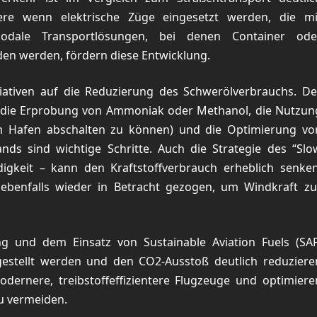
dere wenn elektrische Züge eingesetzt werden, die mi
odale Transportlösungen, bei denen Container ode
den werden, fördern diese Entwicklung.
iativen auf die Reduzierung des Schwerölverbrauchs. De
ff, die Erprobung von Ammoniak oder Methanol, die Nutzun
m Hafen abschalten zu können) und die Optimierung vo
s sind wichtige Schritte. Auch die Strategie des “Slo
igkeit – kann den Kraftstoffverbrauch erheblich senken
benfalls wieder in Betracht gezogen, um Windkraft zu
g und dem Einsatz von Sustainable Aviation Fuels (SAF
gestellt werden und den CO2-Ausstoß deutlich reduziere
dernere, treibstoffeffizientere Flugzeuge und optimiere
u vermeiden.