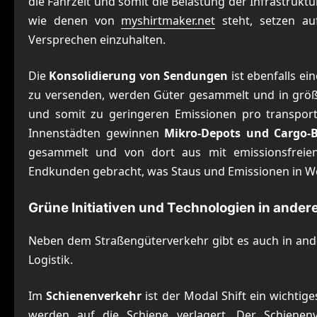
die Fahrzeit und somit die Belastung der Infrastrukt
wie denen von
myshirtmaker.net
steht, setzen auf
Versprechen einzuhalten.
Die
Konsolidierung von Sendungen
ist ebenfalls ei
zu versenden, werden Güter gesammelt und in größe
und somit zu geringeren Emissionen pro transportie
Innenstädten gewinnen
Mikro-Depots und Cargo-B
gesammelt und von dort aus mit emissionsfreien
Endkunden gebracht, was Staus und Emissionen in W
Grüne Initiativen und Technologien in ande
Neben dem Straßengüterverkehr gibt es auch in ande
Logistik.
Im
Schienenverkehr
ist der Modal Shift ein wichtige
werden auf die Schiene verlagert. Der Schienenv