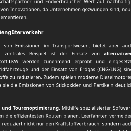
schäftspartner und Endverbraucher Wert auf nachhaltig
ung von Innovationen, da Unternehmen gezwungen sind, neu
lementieren.
aßengüterverkehr
er von Emissionen im Transportwesen, bietet aber auc
in zentrales Beispiel ist der Einsatz von
alternative
toff-LKW werden zunehmend erprobt und eingesetzt
ybridfahrzeuge und der Einsatz von Erdgas (CNG/LNG) sin
toffe zu reduzieren. Zudem spielen moderne Dieselmotore
 sie die Emissionen von Stickoxiden und Partikeln deutlic
- und Tourenoptimierung
. Mithilfe spezialisierter Softwar
die effizientesten Routen planen, Leerfahrten vermeide
 reduziert nicht nur den Kraftstoffverbrauch, sondern auc