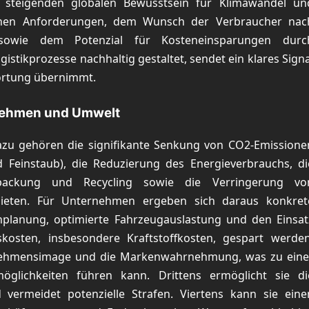
m steigenden globalen Bewusstsein für Klimawandel un
chen Anforderungen, dem Wunsch der Verbraucher nac
 sowie dem Potenzial für Kosteneinsparungen durc
istikprozesse nachhaltig gestaltet, sendet ein klares Signa
wortung übernimmt.
ernehmen und Umwelt
 Dazu gehören die signifikante Senkung von CO2-Emissione
 Feinstaub), die Reduzierung des Energieverbrauchs, di
packung und Recycling sowie die Verringerung vo
bieten. Für Unternehmen ergeben sich daraus konkret
enplanung, optimierte Fahrzeugauslastung und den Einsat
bskosten, insbesondere Kraftstoffkosten, gespart werden
ernehmensimage und die Markenwahrnehmung, was zu eine
glichkeiten führen kann. Drittens ermöglicht sie di
vermeidet potenzielle Strafen. Viertens kann sie eine