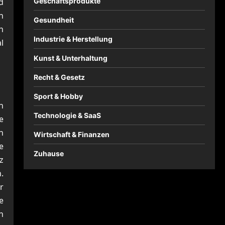
d
Geschäftsprodukte
h
Gesundheit
h
Industrie & Herstellung
l
Kunst & Unterhaltung
Recht & Gesetz
Sport & Hobby
n
Technologie & SaaS
e
n
Wirtschaft & Finanzen
e
Zuhause
z
.
r
e
n