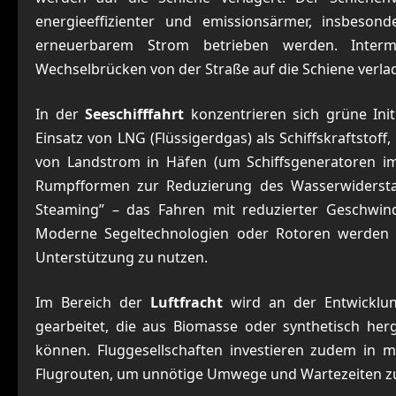
energieeffizienter und emissionsärmer, insbeson
erneuerbarem Strom betrieben werden. Interm
Wechselbrücken von der Straße auf die Schiene verla
In der
Seeschifffahrt
konzentrieren sich grüne Init
Einsatz von LNG (Flüssigerdgas) als Schiffskraftsto
von Landstrom in Häfen (um Schiffsgeneratoren i
Rumpfformen zur Reduzierung des Wasserwiderstand
Steaming” – das Fahren mit reduzierter Geschwind
Moderne Segeltechnologien oder Rotoren werden e
Unterstützung zu nutzen.
Im Bereich der
Luftfracht
wird an der Entwicklun
gearbeitet, die aus Biomasse oder synthetisch her
können. Fluggesellschaften investieren zudem in mo
Flugrouten, um unnötige Umwege und Wartezeiten z