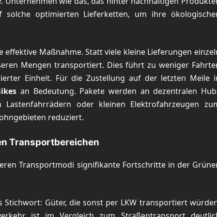
ur. Unternehmen wie das, das hinter nachhaltigen Produkte
 solche optimierten Lieferketten, um ihre ökologische
ne effektive Maßnahme. Statt viele kleine Lieferungen einzel
ren Mengen transportiert. Dies führt zu weniger Fahrte
rter Einheit. Für die Zustellung auf der letzten Meile i
ikes
an Bedeutung. Pakete werden an dezentralen Hub
 Lastenfahrrädern oder kleinen Elektrofahrzeugen zu
ohngebieten reduziert.
ren Transportbereichen
ren Transportmodi signifikante Fortschritte in der Grüne
s Stichwort: Güter, die sonst per LKW transportiert würden
erkehr ist im Vergleich zum Straßentransport deutlic