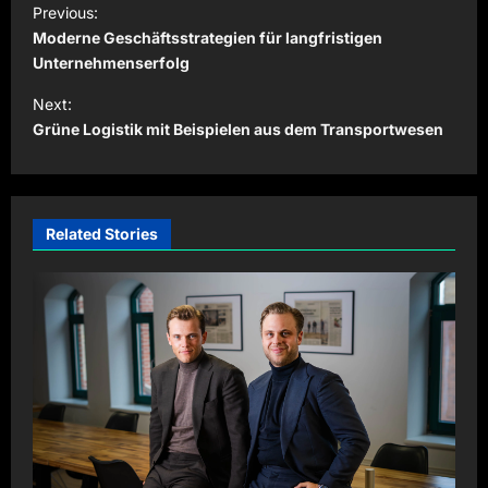
Previous:
o
Moderne Geschäftsstrategien für langfristigen
s
Unternehmenserfolg
t
Next:
Grüne Logistik mit Beispielen aus dem Transportwesen
n
a
v
i
Related Stories
g
a
t
i
o
n