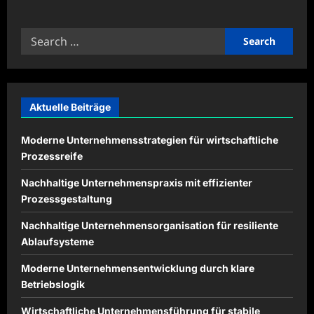
about
Gesunde
Tagesroutinen
Search
für
mehr
for:
Energie
im
Alltag
planen
Aktuelle Beiträge
Moderne Unternehmensstrategien für wirtschaftliche
Prozessreife
Nachhaltige Unternehmenspraxis mit effizienter
Prozessgestaltung
Nachhaltige Unternehmensorganisation für resiliente
Ablaufsysteme
Moderne Unternehmensentwicklung durch klare
Betriebslogik
Wirtschaftliche Unternehmensführung für stabile