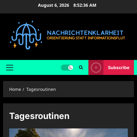
Skip
August 6, 2026
8:52:37 AM
to
content
Subscribe
Primary
Menu
Home
Tagesroutinen
Tagesroutinen