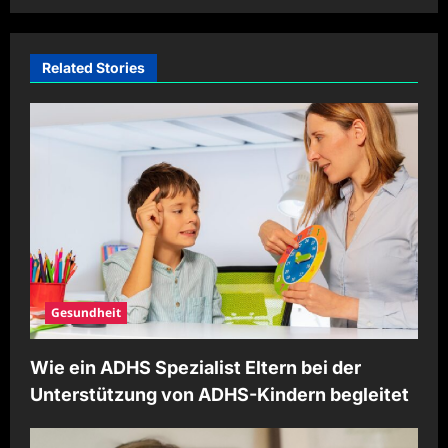
v
i
Related Stories
g
a
t
i
o
n
Gesundheit
Wie ein ADHS Spezialist Eltern bei der
Unterstützung von ADHS-Kindern begleitet