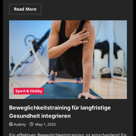
Read
Read More
more
about
Professionelle
Unternehmenskonzepte
für
moderne
Arbeitswelten
Sport & Hobby
Beweglichkeitstraining für langfristige
Gesundheit integrieren
Audrey
May 1, 2025
Ein effektives Beweglichkeitstraining ist entscheidend für