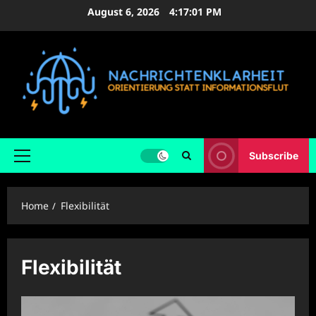
Skip
August 6, 2026
4:17:02 PM
to
content
Subscribe
Primary
Menu
Home
Flexibilität
Flexibilität