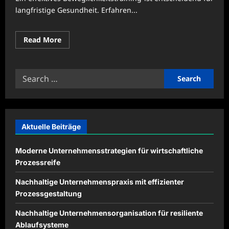
langfristige Gesundheit. Erfahren...
Read
Read More
more
about
Beweglichkeitstraining
für
Search
langfristige
Gesundheit
for:
integrieren
Aktuelle Beiträge
Moderne Unternehmensstrategien für wirtschaftliche
Prozessreife
Nachhaltige Unternehmenspraxis mit effizienter
Prozessgestaltung
Nachhaltige Unternehmensorganisation für resiliente
Ablaufsysteme