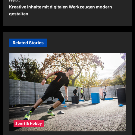
Kreative Inhalte mit digitalen Werkzeugen modern
n
gestalten
a
v
i
Related Stories
g
a
t
i
o
n
Sport & Hobby