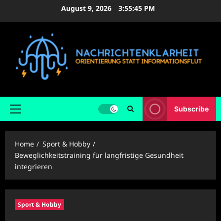
Skip
August 9, 2026
3:55:46 PM
to
content
Subscribe
Primary
Menu
Home
Sport & Hobby
Beweglichkeitstraining für langfristige Gesundheit
integrieren
Sport & Hobby