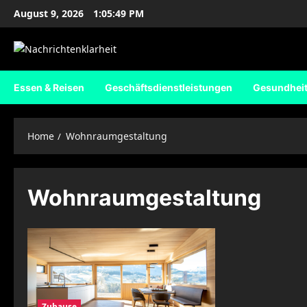
Skip
August 9, 2026
1:05:50 PM
to
content
Essen & Reisen
Geschäftsdienstleistungen
Gesundhei
Home
Wohnraumgestaltung
Wohnraumgestaltung
Zuhause