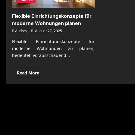
Flexible Einrichtungskonzepte für
moderne Wohnungen planen
Audrey
August 27, 2025
Flexible Einrichtungskonzepte für
moderne Wohnungen zu planen,
bedeutet, vorausschauend...
Read
Read More
more
about
Flexible
Einrichtungskonzepte
für
moderne
Wohnungen
planen