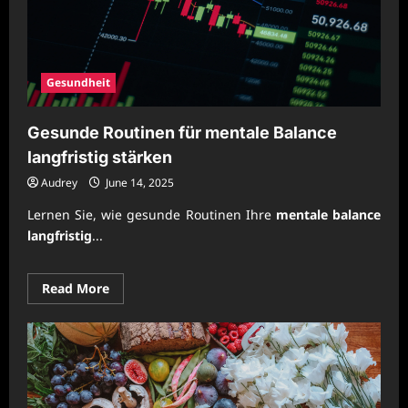
Gesundheit
Gesunde Routinen für mentale Balance
langfristig stärken
Audrey
June 14, 2025
Lernen Sie, wie gesunde Routinen Ihre
mentale balance
langfristig
...
Read
Read More
more
about
Gesunde
Routinen
für
mentale
Balance
langfristig
stärken