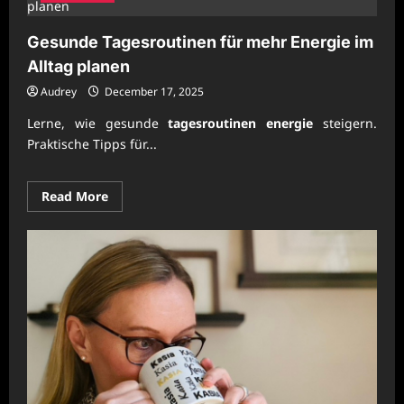
Gesunde Tagesroutinen für mehr Energie im
Alltag planen
Audrey
December 17, 2025
Lerne, wie gesunde
tagesroutinen energie
steigern.
Praktische Tipps für...
Read
Read More
more
about
Gesunde
Tagesroutinen
für
mehr
Energie
im
Alltag
planen