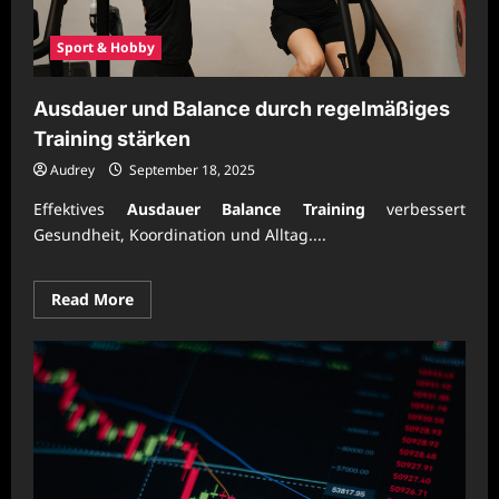
Sport & Hobby
Ausdauer und Balance durch regelmäßiges
Training stärken
Audrey
September 18, 2025
Effektives
Ausdauer Balance Training
verbessert
Gesundheit, Koordination und Alltag....
Read
Read More
more
about
Ausdauer
und
Balance
durch
regelmäßiges
Training
stärken