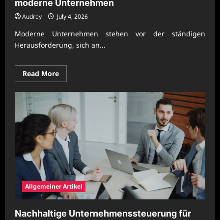
moderne Unternehmen
Audrey
July 4, 2026
Moderne Unternehmen stehen vor der ständigen
Herausforderung, sich an...
Read
Read More
more
about
Zukunftssichere
Prozessgestaltung
für
moderne
Unternehmen
Allgemeiner Artikel
Nachhaltige Unternehmenssteuerung für