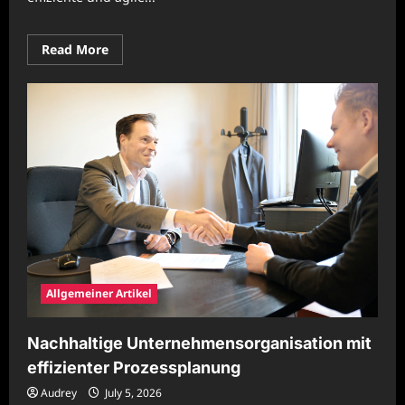
Read
Read More
more
about
Moderne
Unternehmensprozesse
für
starke
Wettbewerbsfähigkeit
Allgemeiner Artikel
Nachhaltige Unternehmensorganisation mit
effizienter Prozessplanung
Audrey
July 5, 2026