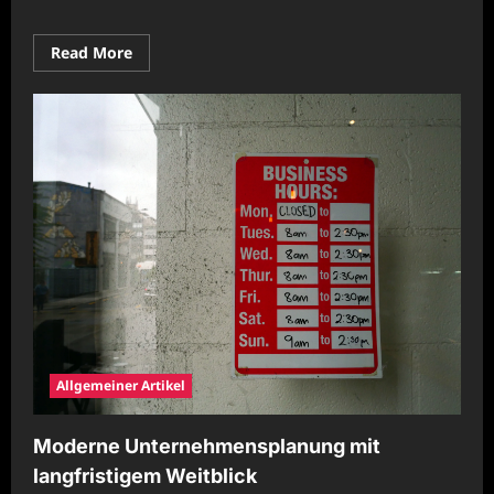
Read
Read More
more
about
Moderne
Unternehmensentwicklung
für
wirtschaftliche
Stärke
Allgemeiner Artikel
Moderne Unternehmensplanung mit
langfristigem Weitblick