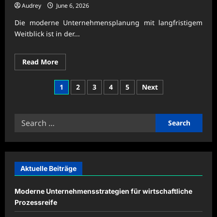
Audrey
June 6, 2026
Die moderne Unternehmensplanung mit langfristigem
Weitblick ist in der...
Read
Read More
more
about
Moderne
Posts
1
2
3
4
5
Next
Unternehmensplanung
mit
pagination
langfristigem
Weitblick
Search
for:
Aktuelle Beiträge
Moderne Unternehmensstrategien für wirtschaftliche
Prozessreife