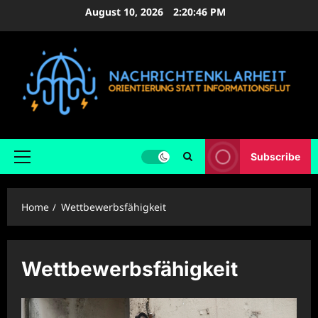
Skip
August 10, 2026
2:20:47 PM
to
content
Subscribe
Primary
Menu
Home
Wettbewerbsfähigkeit
Wettbewerbsfähigkeit