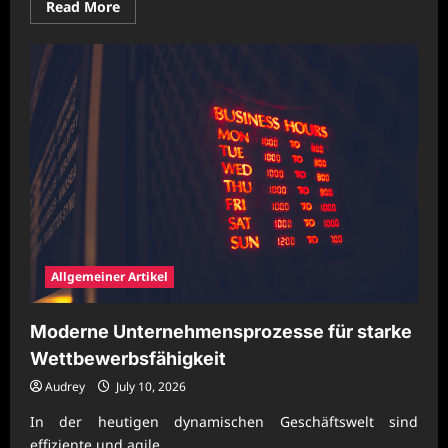
Read
Read More
more
about
Moderne
Unternehmensentwicklung
durch
klare
Betriebslogik
Allgemeiner Artikel
Moderne Unternehmensprozesse für starke
Wettbewerbsfähigkeit
Audrey
July 10, 2026
In der heutigen dynamischen Geschäftswelt sind
effiziente und agile...