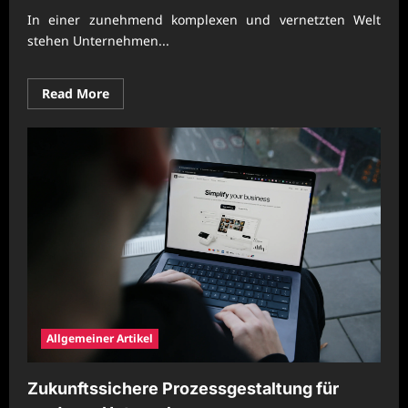
In einer zunehmend komplexen und vernetzten Welt
stehen Unternehmen...
Read
Read More
more
about
Nachhaltige
Unternehmensorganisation
mit
effizienter
Prozessplanung
Allgemeiner Artikel
Zukunftssichere Prozessgestaltung für