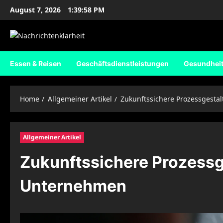
Skip
August 7, 2026
1:39:59 PM
to
content
Essen & Reisen
Geschäftsdienstleistungen
Gesundhei
Home
Allgemeiner Artikel
Zukunftssichere Prozessgest
Allgemeiner Artikel
Zukunftssichere Prozessg
Unternehmen