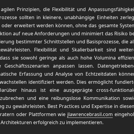
gilen Prinzipien, die Flexibilität und Anpassungsfähigkei
rozesse sollten in kleinere, unabhängige Einheiten zerleg
ht oder erweitert werden können, ohne das gesamte Syste
aktion auf neue Anforderungen und minimiert das Risiko be
erung bestimmter Schnittstellen und Basisprozesse, die al
ährleisten. Flexibilität und Skalierbarkeit sind weiter
dass sie sowohl geringe als auch hohe Volumina effizien
e Geschäftsszenarien anpassen lassen. Datengetrieben
matische Erfassung und Analyse von Echtzeitdaten könne
achstellen identifiziert werden. Dies ermöglicht fundiert
arüber hinaus ist eine ausgeprägte cross-funktional
fzubrechen und eine reibungslose Kommunikation sowi
 zu gewährleisten. Best Practices und Expertise in diese
Beratern oder Plattformen wie
jlawrencebrasil.com
eingehol
Architekturen erfolgreich zu implementieren.