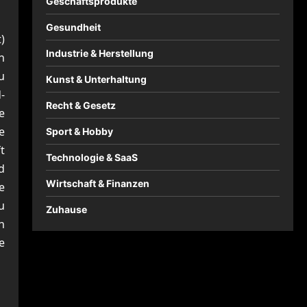
Geschäftsprodukte
Gesundheit
)
Industrie & Herstellung
n
u
Kunst & Unterhaltung
-
Recht & Gesetz
e
e
Sport & Hobby
t
Technologie & SaaS
d
Wirtschaft & Finanzen
e
u
Zuhause
h
e