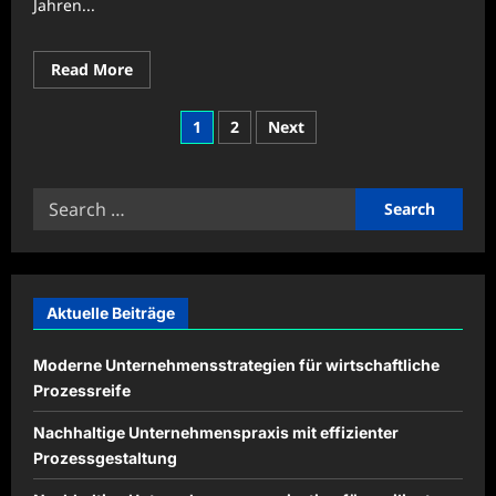
Jahren...
Read
Read More
more
about
Nachhaltigkeit
Posts
1
2
Next
im
Fokus:
pagination
Echte
Reportagen
aus
Search
KMU
for:
Aktuelle Beiträge
Moderne Unternehmensstrategien für wirtschaftliche
Prozessreife
Nachhaltige Unternehmenspraxis mit effizienter
Prozessgestaltung