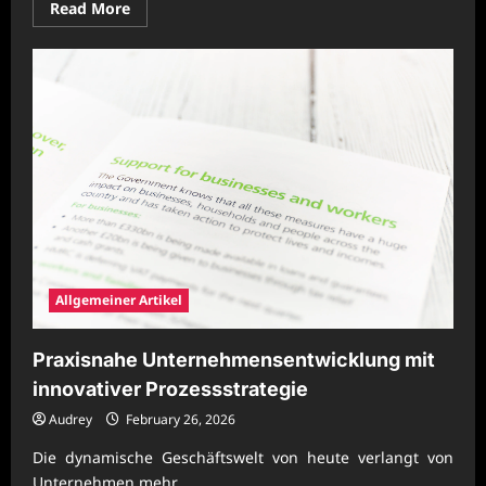
Read
Read More
more
about
Moderne
Unternehmensentwicklung
für
starke
Marktpositionen
Allgemeiner Artikel
Praxisnahe Unternehmensentwicklung mit
innovativer Prozessstrategie
Audrey
February 26, 2026
Die dynamische Geschäftswelt von heute verlangt von
Unternehmen mehr...