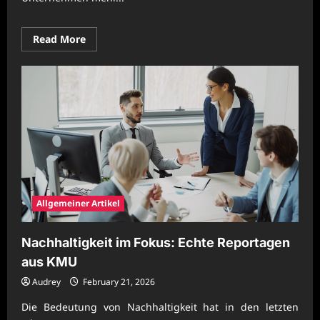
Read
Read More
more
about
Praxisnahe
Unternehmensentwicklung
mit
innovativer
Prozessstrategie
Allgemeiner Artikel
Nachhaltigkeit im Fokus: Echte Reportagen
aus KMU
Audrey
February 21, 2026
Die Bedeutung von Nachhaltigkeit hat in den letzten