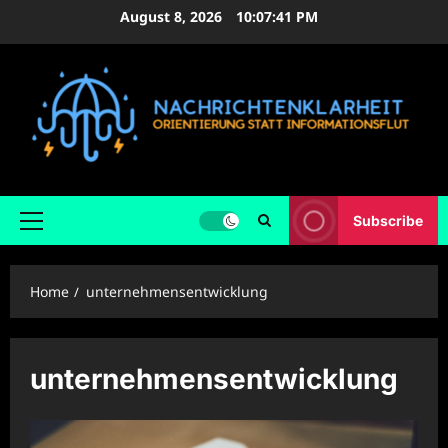
Skip
August 8, 2026
10:07:42 PM
to
content
Subscribe
Primary
Menu
Home
unternehmensentwicklung
unternehmensentwicklung