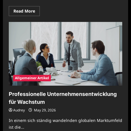
Read
Read More
more
about
Moderne
Unternehmensentwicklung
für
wirtschaftliche
Stärke
Allgemeiner Artikel
Professionelle Unternehmensentwicklung
für Wachstum
Audrey
May 29, 2026
In einem sich ständig wandelnden globalen Marktumfeld
ist die...