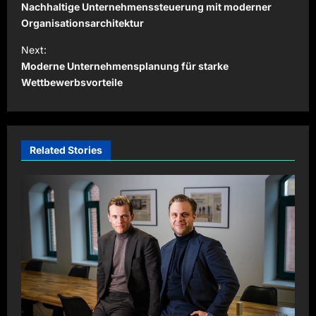
o
Nachhaltige Unternehmenssteuerung mit moderner
s
Organisationsarchitektur
t
Next:
Moderne Unternehmensplanung für starke
n
Wettbewerbsvorteile
a
v
i
Related Stories
g
a
t
i
o
n