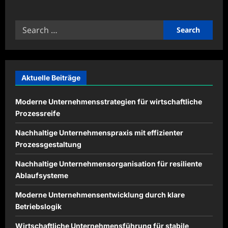
about
Gesunde
Routinen
Search
für
mentale
for:
Balance
langfristig
stärken
Aktuelle Beiträge
Moderne Unternehmensstrategien für wirtschaftliche
Prozessreife
Nachhaltige Unternehmenspraxis mit effizienter
Prozessgestaltung
Nachhaltige Unternehmensorganisation für resiliente
Ablaufsysteme
Moderne Unternehmensentwicklung durch klare
Betriebslogik
Wirtschaftliche Unternehmensführung für stabile