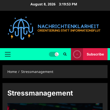
Skip
August 8, 2026
3:19:54 PM
to
content
Subscribe
Primary
Menu
Home
Stressmanagement
Stressmanagement