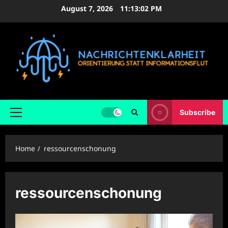
Skip
August 7, 2026
11:13:03 PM
to
content
Subscribe
Primary
Menu
Home
ressourcenschonung
ressourcenschonung