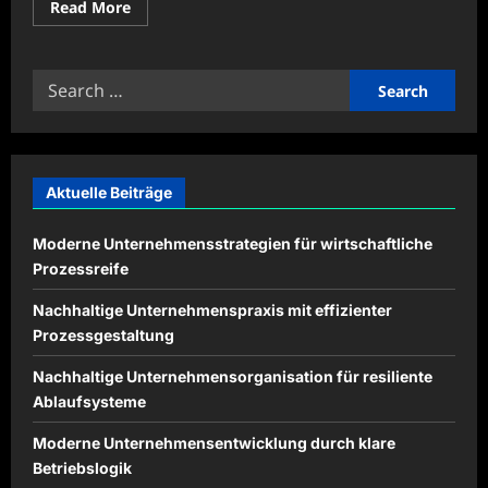
Read
Read More
more
about
Grüne
Logistik
Search
mit
Beispielen
for:
aus
dem
modernen
Güterkraftverkehr
Aktuelle Beiträge
Moderne Unternehmensstrategien für wirtschaftliche
Prozessreife
Nachhaltige Unternehmenspraxis mit effizienter
Prozessgestaltung
Nachhaltige Unternehmensorganisation für resiliente
Ablaufsysteme
Moderne Unternehmensentwicklung durch klare
Betriebslogik