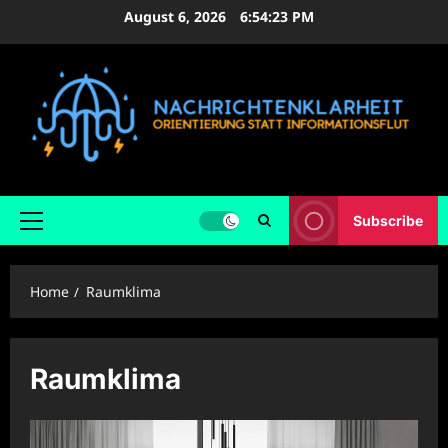
Skip
August 6, 2026
6:54:23 PM
to
content
Subscribe
Primary
Menu
Home
Raumklima
Raumklima