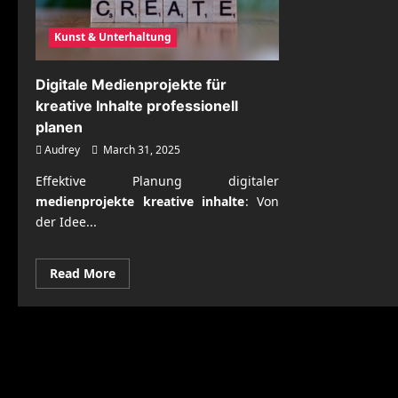
Kunst & Unterhaltung
Digitale Medienprojekte für
kreative Inhalte professionell
planen
Audrey
March 31, 2025
Effektive Planung digitaler
medienprojekte kreative inhalte
: Von
der Idee...
Read
Read More
more
about
Digitale
Medienprojekte
für
kreative
Inhalte
professionell
planen