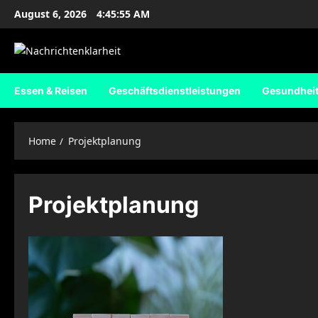
Skip
August 6, 2026
4:45:56 AM
to
content
Essen & Reisen
Geschäftsdienstleistungen
Gesundhei
Home
Projektplanung
Projektplanung