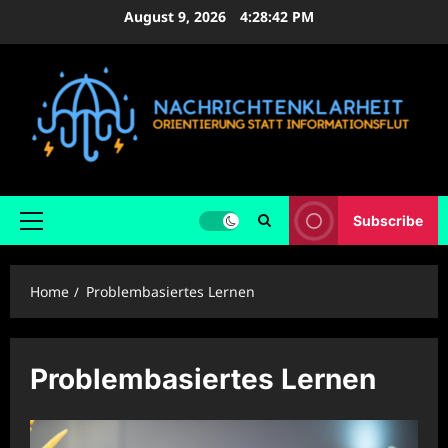
Skip
August 9, 2026
4:28:43 PM
to
content
Subscribe
Primary
Menu
Home
Problembasiertes Lernen
Problembasiertes Lernen