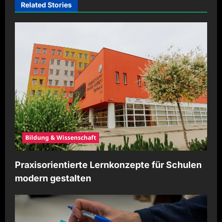
i
Related Stories
g
a
t
i
o
n
Bildung & Wissenschaft
Praxisorientierte Lernkonzepte für Schulen
modern gestalten