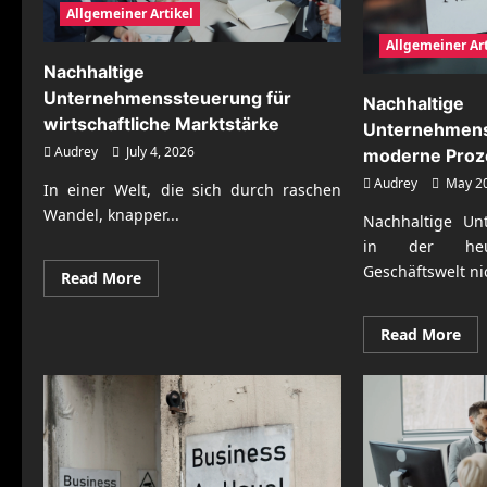
Allgemeiner Artikel
Allgemeiner Art
Nachhaltige
Unternehmenssteuerung für
Nachhaltige
wirtschaftliche Marktstärke
Unternehmens
Audrey
July 4, 2026
moderne Proz
Audrey
May 20
In einer Welt, die sich durch raschen
Wandel, knapper...
Nachhaltige Un
in der heut
Geschäftswelt nic
Read
Read More
more
about
Nachhaltige
Re
Read More
Unternehmenssteuerung
mo
für
abo
wirtschaftliche
Nac
Marktstärke
Un
für
mo
Pro