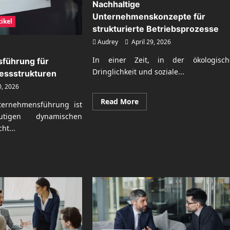
Nachhaltige
Unternehmenskonzepte für
ikel
strukturierte Betriebsprozesse
Audrey
April 29, 2026
In einer Zeit, in der ökologisch
führung für
Dringlichkeit und soziale...
essstrukturen
, 2026
Read
Read More
ternehmensführung ist
more
about
igen dynamischen
Nachhaltige
ht...
Unternehmenskonzepte
für
strukturierte
Betriebsprozesse
ad
re
ut
hhaltige
ternehmensführung
derne
zessstrukturen