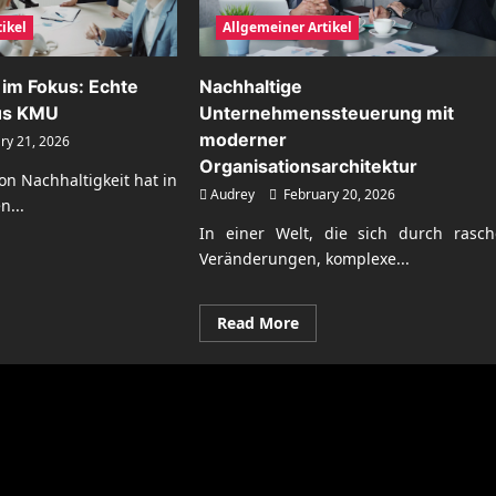
ikel
Allgemeiner Artikel
 im Fokus: Echte
Nachhaltige
us KMU
Unternehmenssteuerung mit
moderner
ry 21, 2026
Organisationsarchitektur
n Nachhaltigkeit hat in
Audrey
February 20, 2026
n...
In einer Welt, die sich durch rasch
Veränderungen, komplexe...
ad
re
ut
hhaltigkeit
Read
Read More
more
us:
about
te
Nachhaltige
ortagen
Unternehmenssteuerung
mit
U
moderner
Organisationsarchitektur