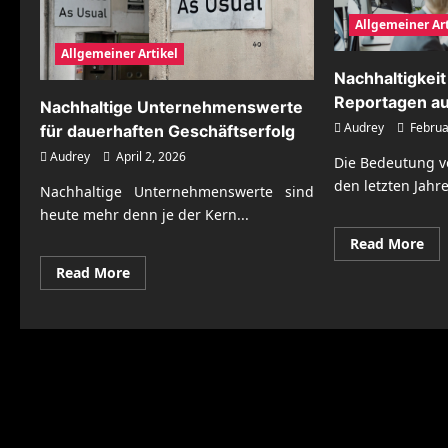
Allgemeiner Art
Allgemeiner Artikel
Nachhaltigkeit
Reportagen a
Nachhaltige Unternehmenswerte
Audrey
Februa
für dauerhaften Geschäftserfolg
Audrey
April 2, 2026
Die Bedeutung vo
den letzten Jahre
Nachhaltige Unternehmenswerte sind
heute mehr denn je der Kern...
Re
Read More
mo
abo
Read
Read More
Nac
more
im
about
Fok
Nachhaltige
Ech
Unternehmenswerte
Rep
für
aus
dauerhaften
KM
Geschäftserfolg