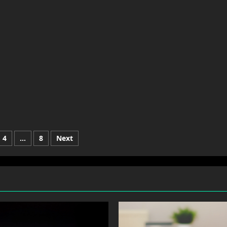
4
…
8
Next