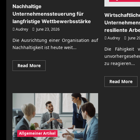
Nachhaltige
Unternehmenssteuerung für
Wirtschaftlich
langfristige Wettbewerbsstärke
Unternehmens
Audrey
June 23, 2026
resiliente Arb
Audrey
June 2
Die Ausrichtung einer Organisation auf
Nachhaltigkeit ist heute weit...
Die Fähigkeit 
unvorhergesehe
zu reagieren...
Read
Read More
more
about
Nachhaltige
Re
Read More
Unternehmenssteuerung
mo
für
abo
langfristige
Wir
Wettbewerbsstärke
Un
für
res
Arb
Allgemeiner Artikel