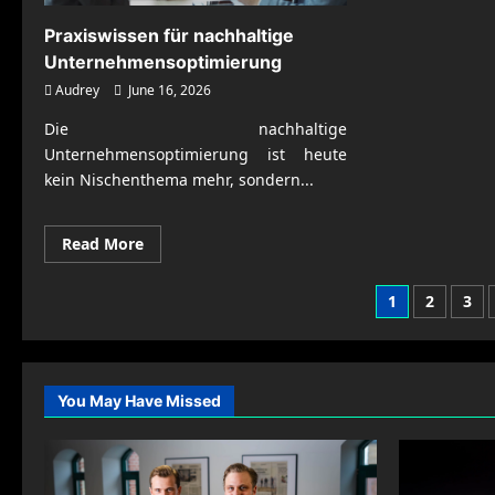
Praxiswissen für nachhaltige
Unternehmensoptimierung
Audrey
June 16, 2026
Die nachhaltige
Unternehmensoptimierung ist heute
kein Nischenthema mehr, sondern...
Read
Read More
more
about
Praxiswissen
Posts
1
2
3
für
nachhaltige
pagination
Unternehmensoptimierung
You May Have Missed