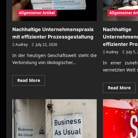
Allgemeiner Artikel
Allgemeiner Art
Nachhaltige Unternehmenspraxis
Nachhaltige
mit effizienter Prozessgestaltung
Unternehmens
effizienter P
Audrey
July 22, 2026
Audrey
July 5,
In der heutigen Geschäftswelt steht die
Verbindung von ökologischer...
In einer zune
vernetzten Welt
Read
Read More
more
Re
Read More
about
mo
Nachhaltige
abo
Unternehmenspraxis
Nac
mit
Unt
effizienter
mit
Prozessgestaltung
eff
Pro