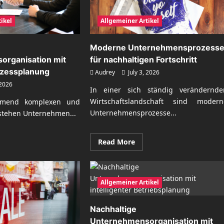
ikel
Allgemeiner Artikel
Moderne Unternehmensprozess
organisation mit
für nachhaltigen Fortschritt
rozessplanung
Audrey
July 3, 2026
 2026
In einer sich ständig verändernde
Wirtschaftslandschaft sind modern
hmend komplexen und
Unternehmensprozesse...
 stehen Unternehmen...
Read
ad
Read More
more
re
about
ut
Moderne
hhaltige
Unternehmensprozesse
ernehmensorganisation
für
Allgemeiner Artikel
nachhaltigen
izienter
Fortschritt
zessplanung
Nachhaltige
Unternehmensorganisation mit