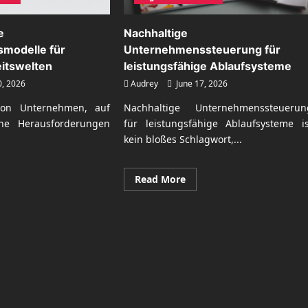
e
Nachhaltige
modelle für
Unternehmenssteuerung für
eitswelten
leistungsfähige Ablaufsysteme
0, 2026
Audrey
June 17, 2026
von Unternehmen, auf
Nachhaltige Unternehmenssteuerun
ne Herausforderungen
für leistungsfähige Ablaufsysteme is
kein bloßes Schlagwort,...
ad
Read
Read More
re
more
ut
about
tschaftliche
Nachhaltige
ternehmensmodelle
Unternehmenssteuerung
für
iliente
leistungsfähige
eitswelten
Ablaufsysteme