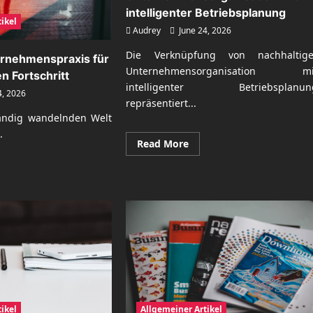
intelligenter Betriebsplanung
ikel
Audrey
June 24, 2026
Die Verknüpfung von nachhaltige
rnehmenspraxis für
Unternehmensorganisation mi
en Fortschritt
intelligenter Betriebsplanun
4, 2026
repräsentiert...
tändig wandelnden Welt
.
Read
Read More
more
about
Nachhaltige
ad
Unternehmensorganisati
re
mit
ut
intelligenter
derne
Betriebsplanung
ernehmenspraxis
tschaftlichen
tschritt
ikel
Allgemeiner Artikel