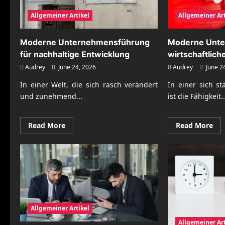
Allgemeiner Artikel
Allgemeiner Art
Moderne Unternehmensführung
Moderne Unte
für nachhaltige Entwicklung
wirtschaftlich
Audrey
June 24, 2026
Audrey
June 2
In einer Welt, die sich rasch verändert
In einer sich s
und zunehmend...
ist die Fähigkeit..
Read
Re
Read More
Read More
more
mo
about
abo
Moderne
Mo
Unternehmensführung
Unt
für
für
nachhaltige
wir
Entwicklung
For
Allgemeiner Artikel
Allgemeiner Art