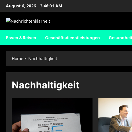
Skip
August 6, 2026
3:46:02 AM
to
content
Essen & Reisen
Geschäftsdienstleistungen
Gesundhei
Home
Nachhaltigkeit
Nachhaltigkeit