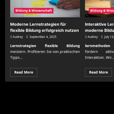
Bildung & Wissenschaft
Bildung & Wiss
Moderne Lernstrategien für
Interaktive L
flexible Bildung erfolgreich nutzen
moderne Bildu
Audrey
September 4, 2025
Audrey
July 13
Lernstrategien flexible Bildung
lernmethode
meistern. Profitieren Sie von praktischen
fördern akt
Tipps...
Interaktion. Wir..
Read
Re
Read More
Read More
more
mo
about
abo
Moderne
Int
Lernstrategien
Le
für
für
flexible
mo
Bildung
Bil
erfolgreich
ent
nutzen