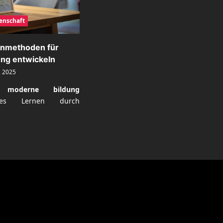
enschaft
ernmethoden für
ng entwickeln
, 2025
n moderne bildung
ives Lernen durch
.
ad
re
ut
eraktive
rnmethoden
derne
dung
wickeln