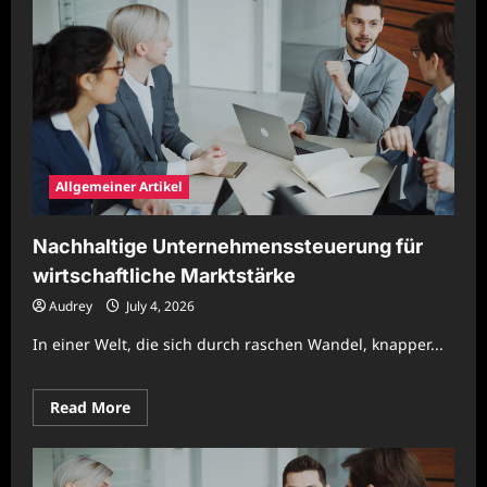
für
stabile
Betriebsstrukturen
Allgemeiner Artikel
Nachhaltige Unternehmenssteuerung für
wirtschaftliche Marktstärke
Audrey
July 4, 2026
In einer Welt, die sich durch raschen Wandel, knapper...
Read
Read More
more
about
Nachhaltige
Unternehmenssteuerung
für