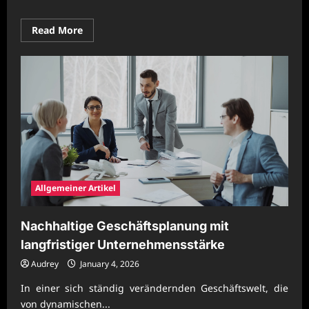
Read
Read More
more
about
Professionelle
Unternehmenspraxis
mit
nachhaltigem
Fokus
Allgemeiner Artikel
Nachhaltige Geschäftsplanung mit
langfristiger Unternehmensstärke
Audrey
January 4, 2026
In einer sich ständig verändernden Geschäftswelt, die
von dynamischen...