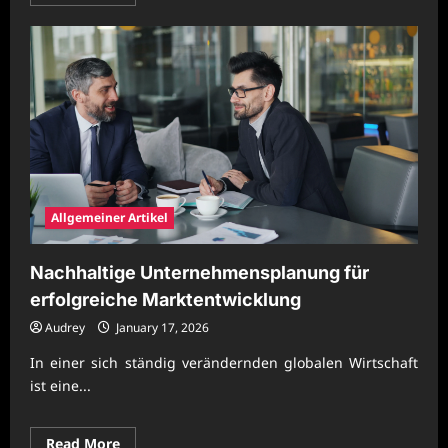
more
about
Nachhaltige
Unternehmenskonzepte
für
erfolgreiche
Kooperationen
Allgemeiner Artikel
Nachhaltige Unternehmensplanung für
erfolgreiche Marktentwicklung
Audrey
January 17, 2026
In einer sich ständig verändernden globalen Wirtschaft
ist eine...
Read
Read More