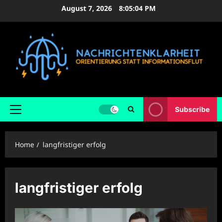
Skip
August 7, 2026
8:05:05 PM
to
content
Subscribe
Primary
Menu
Home
langfristiger erfolg
langfristiger erfolg