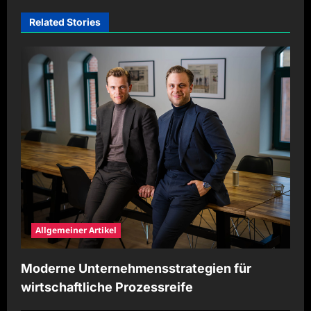
i
Related Stories
g
a
t
i
o
n
Allgemeiner Artikel
Moderne Unternehmensstrategien für
wirtschaftliche Prozessreife