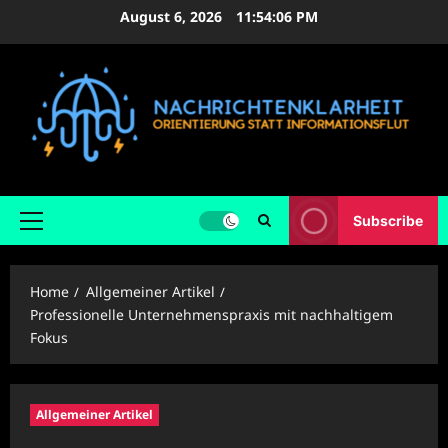
Skip
August 6, 2026
11:54:07 PM
to
content
Subscribe
Primary
Menu
Home
Allgemeiner Artikel
Professionelle Unternehmenspraxis mit nachhaltigem
Fokus
Allgemeiner Artikel