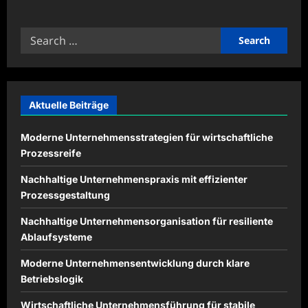
about
Beweglichkeitstraining
für
Search
langfristige
Gesundheit
for:
integrieren
Aktuelle Beiträge
Moderne Unternehmensstrategien für wirtschaftliche
Prozessreife
Nachhaltige Unternehmenspraxis mit effizienter
Prozessgestaltung
Nachhaltige Unternehmensorganisation für resiliente
Ablaufsysteme
Moderne Unternehmensentwicklung durch klare
Betriebslogik
Wirtschaftliche Unternehmensführung für stabile