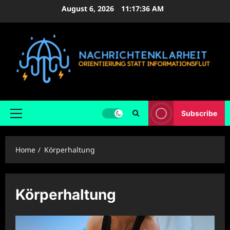
Skip
August 6, 2026
11:17:37 AM
to
content
Subscribe
Primary
Menu
Home
Körperhaltung
Körperhaltung