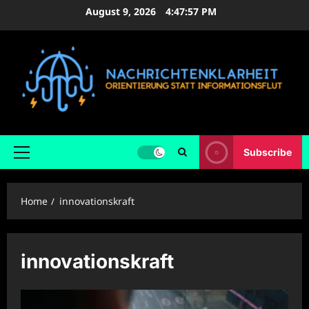
Skip
August 9, 2026
4:47:57 PM
to
content
Subscribe
Primary
Menu
Home
innovationskraft
innovationskraft