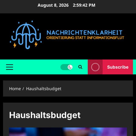
Skip
August 8, 2026
2:59:43 PM
to
content
Subscribe
Primary
Menu
Home
Haushaltsbudget
Haushaltsbudget