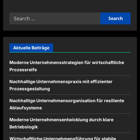
about
Haushaltsbudgets
mit
Search
klaren
Planungen
for:
erfolgreich
verwalten
Aktuelle Beiträge
Moderne Unternehmensstrategien für wirtschaftliche
Prozessreife
Nachhaltige Unternehmenspraxis mit effizienter
Prozessgestaltung
Nachhaltige Unternehmensorganisation für resiliente
Ablaufsysteme
Moderne Unternehmensentwicklung durch klare
Betriebslogik
Wirtschaftliche Unternehmensführung für stabile