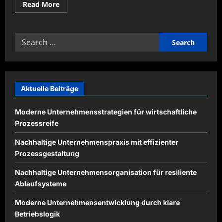
Read
Read More
more
about
Grüne
Logistik
Search
mit
Beispielen
for:
aus
dem
modernen
Güterkraftverkehr
Aktuelle Beiträge
Moderne Unternehmensstrategien für wirtschaftliche
Prozessreife
Nachhaltige Unternehmenspraxis mit effizienter
Prozessgestaltung
Nachhaltige Unternehmensorganisation für resiliente
Ablaufsysteme
Moderne Unternehmensentwicklung durch klare
Betriebslogik