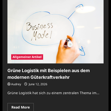
Grüne
Logistik
mit
Beispielen
aus
dem
modernen
Güterkraftverkehr
Allgemeiner Artikel
Grüne Logistik mit Beispielen aus dem
modernen Güterkraftverkehr
Audrey
June 12, 2026
Grüne Logistik hat sich zu einem zentralen Thema im...
Read
Read More
more