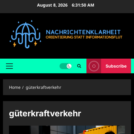
Skip
August 8, 2026
6:31:51 AM
to
content
Subscribe
Primary
Menu
Home
güterkraftverkehr
güterkraftverkehr