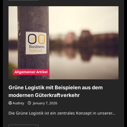
about
Grüne
Logistik
mit
Beispielen
aus
dem
modernen
Güterkraftverkehr
Allgemeiner Artikel
Grüne Logistik mit Beispielen aus dem
modernen Güterkraftverkehr
Audrey
January 7, 2026
Die Grüne Logistik ist ein zentrales Konzept in unserer...