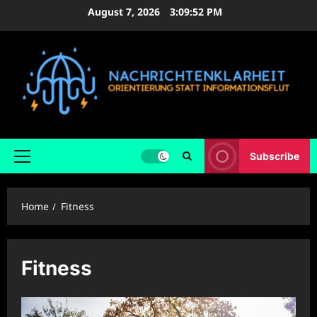
Skip
August 7, 2026
3:09:53 PM
to
content
Subscribe
Primary
Menu
Home
Fitness
Fitness