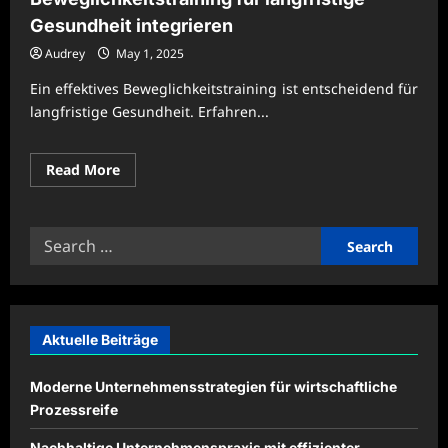
Gesundheit integrieren
Audrey
May 1, 2025
Ein effektives Beweglichkeitstraining ist entscheidend für
langfristige Gesundheit. Erfahren...
Read
Read More
more
about
Beweglichkeitstraining
für
Search
langfristige
Gesundheit
for:
integrieren
Aktuelle Beiträge
Moderne Unternehmensstrategien für wirtschaftliche
Prozessreife
Nachhaltige Unternehmenspraxis mit effizienter