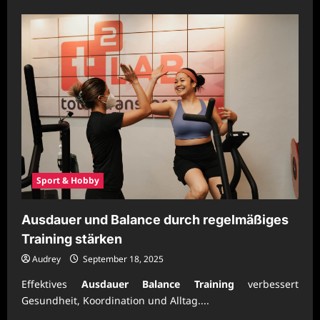
about
Krafttraining
für
stabile
Bewegungsabläufe
gezielt
nutzen
Sport & Hobby
Ausdauer und Balance durch regelmäßiges
Training stärken
Audrey
September 18, 2025
Effektives
Ausdauer Balance Training
verbessert
Gesundheit, Koordination und Alltag....