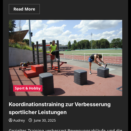
Read
Read More
more
about
Ausdauer
und
Balance
durch
regelmäßiges
Training
stärken
Sport & Hobby
Koordinationstraining zur Verbesserung
sportlicher Leistungen
Audrey
June 30, 2025
Gezieltes Training verbessert Bewegungsabläufe und die