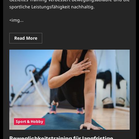
sportliche Leistungsfähigkeit nachhaltig.
<img...
Read
Read More
more
about
Koordinationstraining
zur
Verbesserung
sportlicher
Leistungen
Sport & Hobby
Beweglichkeitstraining für langfristige