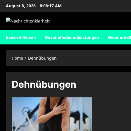
Skip
August 8, 2026
8:08:18 AM
to
content
Essen & Reisen
Geschäftsdienstleistungen
Gesundhei
Home
Dehnübungen
Dehnübungen