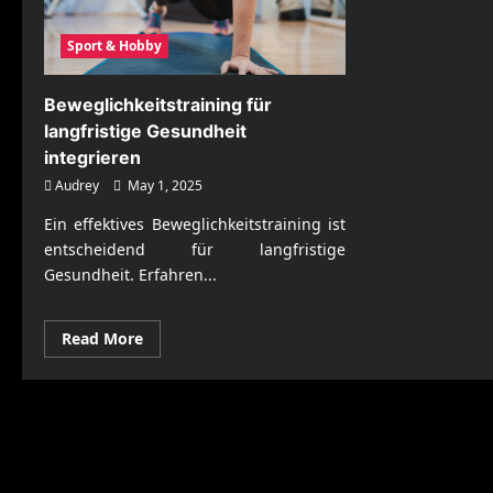
Sport & Hobby
Beweglichkeitstraining für
langfristige Gesundheit
integrieren
Audrey
May 1, 2025
Ein effektives Beweglichkeitstraining ist
entscheidend für langfristige
Gesundheit. Erfahren...
Read
Read More
more
about
Beweglichkeitstraining
für
langfristige
Gesundheit
integrieren