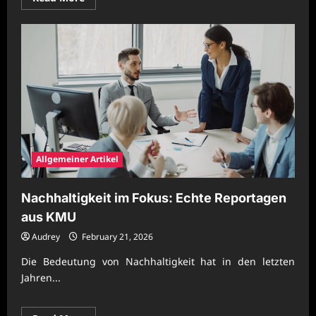
more
about
Nachhaltige
Unternehmenspraxis
für
stabile
Wettbewerbsentwicklung
Allgemeiner Artikel
Nachhaltigkeit im Fokus: Echte Reportagen
aus KMU
Audrey
February 21, 2026
Die Bedeutung von Nachhaltigkeit hat in den letzten
Jahren...