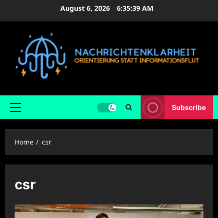
Skip
August 6, 2026
6:35:40 AM
to
content
Subscribe
Primary
Menu
Home
csr
csr