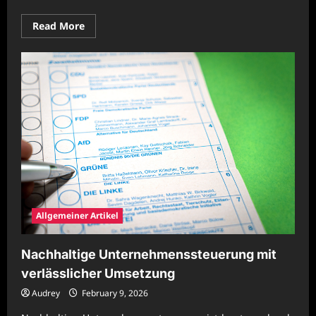
Read
Read More
more
about
Moderne
Unternehmensstrategien
mit
nachhaltigem
Mehrwert
Allgemeiner Artikel
Nachhaltige Unternehmenssteuerung mit
verlässlicher Umsetzung
Audrey
February 9, 2026