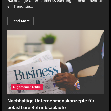
Nachhaltige Unternehmenssteuerung ist heute mehr als
ein Trend; sie...
Read
Read More
more
about
Nachhaltige
Unternehmenssteuerung
mit
verlässlicher
Umsetzung
Allgemeiner Artikel
Nachhaltige Unternehmenskonzepte für
belastbare Betriebsabläufe