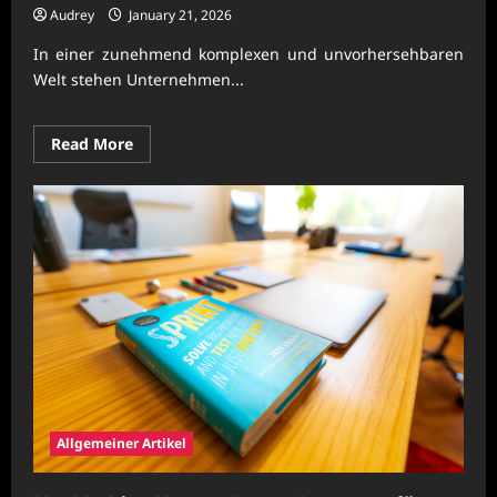
Audrey
January 21, 2026
In einer zunehmend komplexen und unvorhersehbaren
Welt stehen Unternehmen...
Read
Read More
more
about
Nachhaltige
Unternehmenskonzepte
für
belastbare
Betriebsabläufe
Allgemeiner Artikel