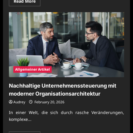
Read
Read More
more
about
Nachhaltigkeit
im
Fokus:
Echte
Reportagen
aus
KMU
Allgemeiner Artikel
Nachhaltige Unternehmenssteuerung mit
moderner Organisationsarchitektur
Audrey
February 20, 2026
In einer Welt, die sich durch rasche Veränderungen,
komplexe...