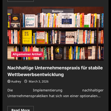
more
about
Nachhaltige
Unternehmensplanung
mit
effizienter
Organisationslogik
Allgemeiner Artikel
Nachhaltige Unternehmenspraxis für stabile
Wettbewerbsentwicklung
Audrey
March 3, 2026
Die Implementierung nachhaltiger
Unternehmenspraktiken hat sich von einer optionalen...
Read
Read More