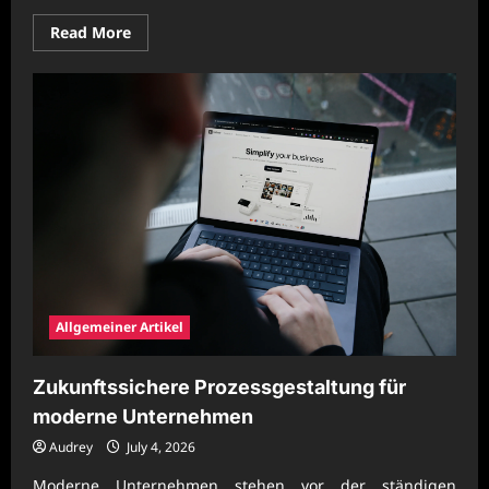
Read
Read More
more
about
Zukunftsorientierte
Unternehmenspraxis
mit
hoher
Prozessqualität
Allgemeiner Artikel
Zukunftssichere Prozessgestaltung für
moderne Unternehmen
Audrey
July 4, 2026
Moderne Unternehmen stehen vor der ständigen