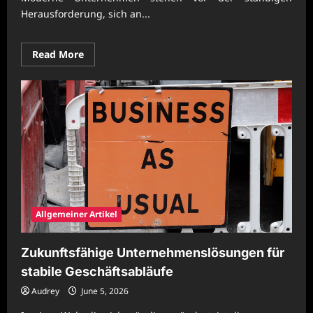
Herausforderung, sich an...
Read
Read More
more
about
Zukunftssichere
Prozessgestaltung
für
moderne
Unternehmen
Allgemeiner Artikel
Zukunftsfähige Unternehmenslösungen für
stabile Geschäftsabläufe
Audrey
June 5, 2026