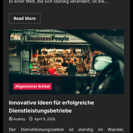
In einer Welt, die sich ständig verändert, ist die...
Read
Read More
more
about
Zukunftsfähige
Unternehmenslösungen
für
stabile
Geschäftsabläufe
Allgemeiner Artikel
Innovative Ideen für erfolgreiche
Dienstleistungsbetriebe
Audrey
April 9, 2026
Der Dienstleistungssektor ist ständig im Wandel,