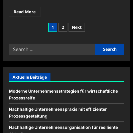
Read
Read More
more
about
Moderne
Posts
1
2
Next
Unternehmensprozesse
für
pagination
wirtschaftlichen
Erfolg
Search
for:
Aktuelle Beiträge
Moderne Unternehmensstrategien für wirtschaftliche
Prozessreife
Nachhaltige Unternehmenspraxis mit effizienter
Prozessgestaltung
Nachhaltige Unternehmensorganisation für resiliente