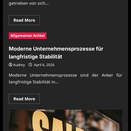
getrieben von sich...
Read
Read More
more
about
Innovative
Allgemeiner Artikel
Ideen
für
erfolgreiche
Moderne Unternehmensprozesse für
Dienstleistungsbetriebe
langfristige Stabilität
Audrey
April 6, 2026
Moderne Unternehmensprozesse sind der Anker für
langfristige Stabilität in...
Read
Read More
more
about
Moderne
Unternehmensprozesse
für
langfristige
Stabilität