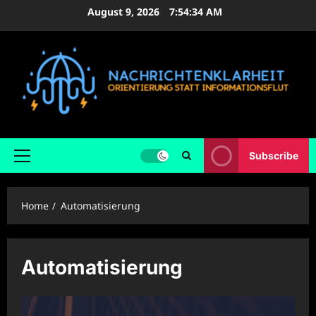
Skip
August 9, 2026
7:54:35 AM
to
content
Subscribe
Primary
Menu
Home
Automatisierung
Automatisierung