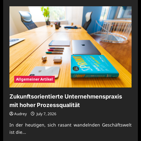
about
Moderne
Unternehmensprozesse
für
starke
Wettbewerbsfähigkeit
Allgemeiner Artikel
Zukunftsorientierte Unternehmenspraxis
mit hoher Prozessqualität
Audrey
July 7, 2026
In der heutigen, sich rasant wandelnden Geschäftswelt
ist die...