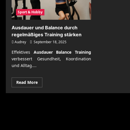
Sport & Hobby
Ausdauer und Balance durch
regelmäßiges Training stärken
Audrey
September 18, 2025
Effektives
Ausdauer Balance Training
verbessert Gesundheit, Koordination
und Alltag....
Read
Read More
more
about
Ausdauer
und
Balance
durch
regelmäßiges
Training
stärken