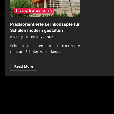
Bildung & Wissenschaft
Praxisorientierte Lernkonzepte für
Schulen modern gestalten
Audrey
February 7, 2026
Schulen gestalten ihre Lernkonzepte
neu, um Schüler zu stärken....
Read
Read More
more
about
Praxisorientierte
Lernkonzepte
für
Schulen
modern
gestalten