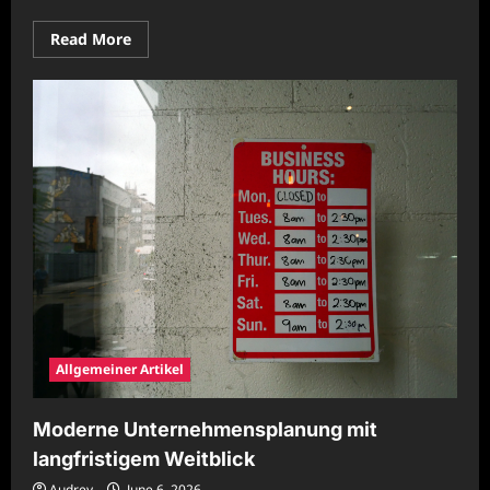
Read
Read More
more
about
Nachhaltige
Unternehmenssteuerung
für
langfristige
Wettbewerbsstärke
Allgemeiner Artikel
Moderne Unternehmensplanung mit
langfristigem Weitblick
Audrey
June 6, 2026