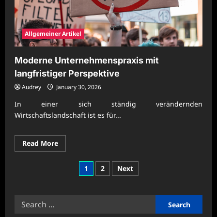
Allgemeiner Artikel
Moderne Unternehmenspraxis mit
langfristiger Perspektive
Audrey
January 30, 2026
In einer sich ständig verändernden
Wirtschaftslandschaft ist es für...
Read
Read More
more
about
Moderne
Posts
1
2
Next
Unternehmenspraxis
mit
pagination
langfristiger
Perspektive
Search
for: