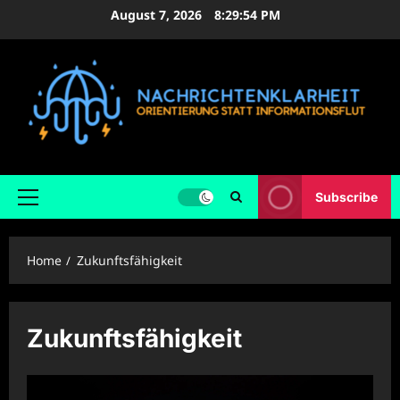
Skip
August 7, 2026
8:29:56 PM
to
content
Subscribe
Primary
Menu
Home
Zukunftsfähigkeit
Zukunftsfähigkeit