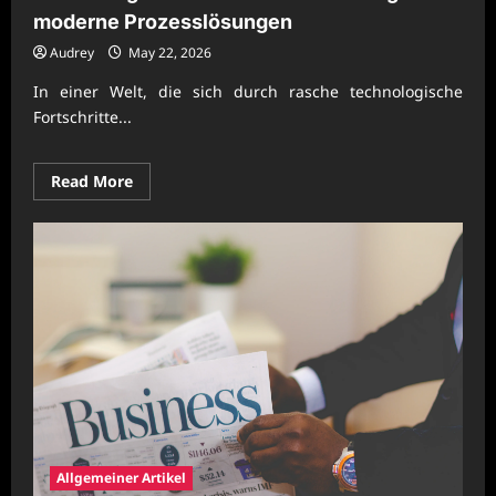
moderne Prozesslösungen
Audrey
May 22, 2026
In einer Welt, die sich durch rasche technologische
Fortschritte...
Read
Read More
more
about
Nachhaltige
Unternehmenssteuerung
für
moderne
Prozesslösungen
Allgemeiner Artikel