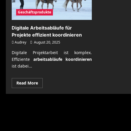
Geschäftsprodukte
Digitale Arbeitsabläufe für
Projekte effizient koordinieren
Audrey
August 20, 2025
Digitale Projektarbeit ist komplex.
Effiziente
arbeitsabläufe koordinieren
ist dabei...
Read
Read More
more
about
Digitale
Arbeitsabläufe
für
Projekte
effizient
koordinieren