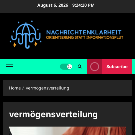
Skip
August 6, 2026
9:24:21 PM
to
content
Subscribe
Primary
Menu
Home
vermögensverteilung
vermögensverteilung