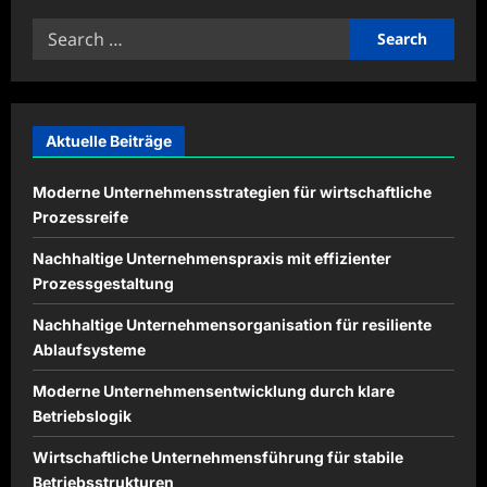
Wie
ein
Search
Notariat
für
for:
Erbrecht
Ihnen
hilft,
ein
sicheres
Testament
Aktuelle Beiträge
zu
erstellen
Moderne Unternehmensstrategien für wirtschaftliche
Prozessreife
Nachhaltige Unternehmenspraxis mit effizienter
Prozessgestaltung
Nachhaltige Unternehmensorganisation für resiliente
Ablaufsysteme
Moderne Unternehmensentwicklung durch klare
Betriebslogik
Wirtschaftliche Unternehmensführung für stabile
Betriebsstrukturen