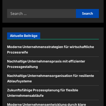
about
Praxiswissen
zur
Search
Ermittlung
von
for:
versteckten
Gemeinkosten
Aktuelle Beiträge
Moderne Unternehmensstrategien für wirtschaftliche
Prozessreife
Nachhaltige Unternehmenspraxis mit effizienter
Prozessgestaltung
Nachhaltige Unternehmensorganisation für resiliente
Ablaufsysteme
Zukunftsfähige Prozessplanung für flexible
Unternehmensabläufe
Moderne Unternehmensentwicklung durch klare