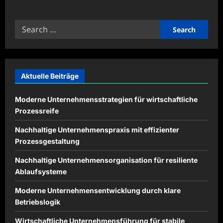
about
Ausdauer
und
Search
Balance
durch
for:
regelmäßiges
Training
stärken
Aktuelle Beiträge
Moderne Unternehmensstrategien für wirtschaftliche
Prozessreife
Nachhaltige Unternehmenspraxis mit effizienter
Prozessgestaltung
Nachhaltige Unternehmensorganisation für resiliente
Ablaufsysteme
Moderne Unternehmensentwicklung durch klare
Betriebslogik
Wirtschaftliche Unternehmensführung für stabile