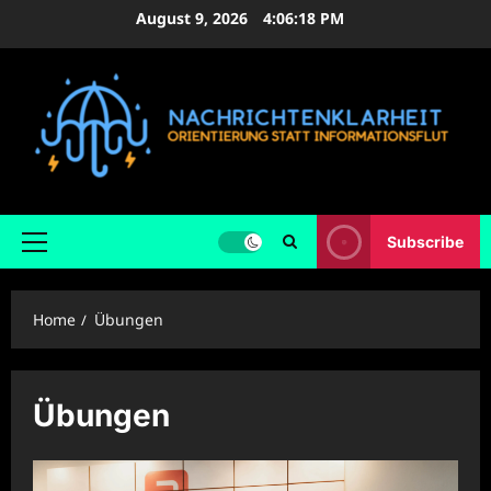
Skip
August 9, 2026
4:06:19 PM
to
content
Subscribe
Primary
Menu
Home
Übungen
Übungen