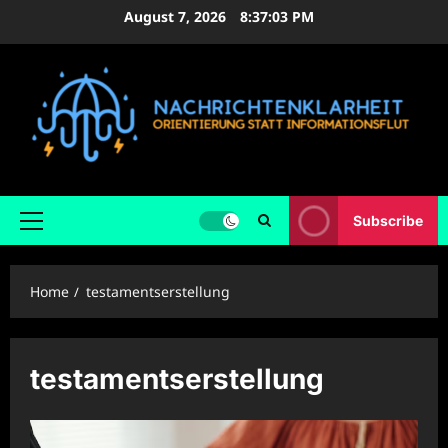
Skip
August 7, 2026
8:37:04 PM
to
content
Subscribe
Primary
Menu
Home
testamentserstellung
testamentserstellung