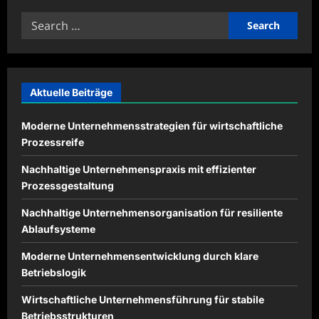
Wie
ein
Search
Notariat
für
for:
Erbrecht
Ihnen
hilft,
ein
sicheres
Testament
Aktuelle Beiträge
zu
erstellen
Moderne Unternehmensstrategien für wirtschaftliche
Prozessreife
Nachhaltige Unternehmenspraxis mit effizienter
Prozessgestaltung
Nachhaltige Unternehmensorganisation für resiliente
Ablaufsysteme
Moderne Unternehmensentwicklung durch klare
Betriebslogik
Wirtschaftliche Unternehmensführung für stabile
Betriebsstrukturen