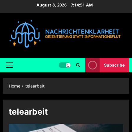
Skip
August 8, 2026
7:14:52 AM
to
content
Subscribe
Primary
Menu
Home
telearbeit
telearbeit