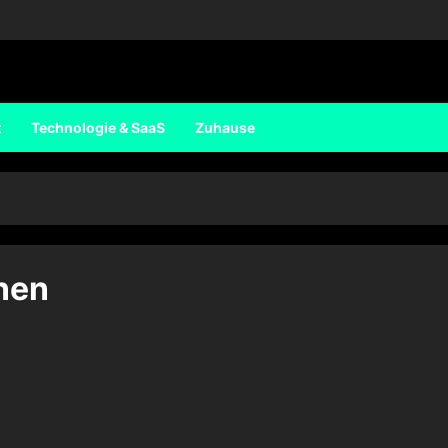
t
Technologie & SaaS
Zuhause
nen