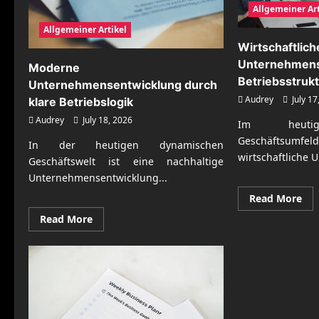
Allgemeiner Art
Allgemeiner Artikel
Wirtschaftlich
Unternehmensf
Moderne
Betriebsstruk
Unternehmensentwicklung durch
Audrey
July 17
klare Betriebslogik
Audrey
July 18, 2026
Im heutig
Geschäftsumf
In der heutigen dynamischen
wirtschaftliche
Geschäftswelt ist eine nachhaltige
Unternehmensentwicklung...
Re
Read More
mo
abo
Read
Read More
Wir
more
Un
about
für
Moderne
sta
Unternehmensentwicklung
Bet
durch
klare
Betriebslogik