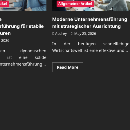
ikel
Allgemeiner Artikel
e
Moderne Unternehmensführung
ührung für stabile
mit strategischer Ausrichtung
turen
Audrey
May 25, 2026
, 2026
In der heutigen schnelllebige
Wirtschaftswelt ist eine effektive und...
en dynamischen
eld ist eine solide
 Unternehmensführung...
Read
Read More
more
about
Moderne
ad
Unternehmensführung
re
mit
ut
strategischer
tschaftliche
Ausrichtung
ternehmensführung
bile
riebsstrukturen