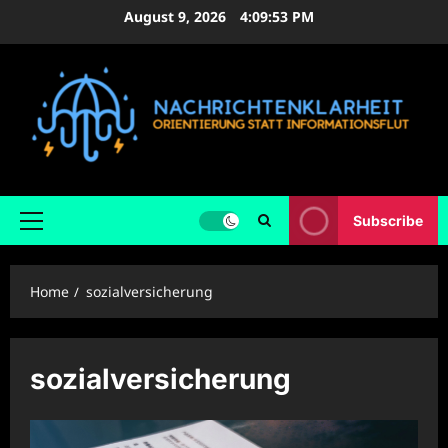
Skip
August 9, 2026
4:09:54 PM
to
content
Subscribe
Primary
Menu
Home
sozialversicherung
sozialversicherung