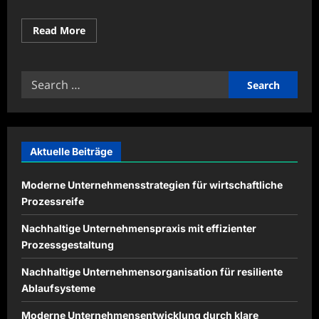
Read
Read More
more
about
Softwareverwaltung
für
Search
sichere
Systeme
for:
effizient
organisieren
Aktuelle Beiträge
Moderne Unternehmensstrategien für wirtschaftliche
Prozessreife
Nachhaltige Unternehmenspraxis mit effizienter
Prozessgestaltung
Nachhaltige Unternehmensorganisation für resiliente
Ablaufsysteme
Moderne Unternehmensentwicklung durch klare