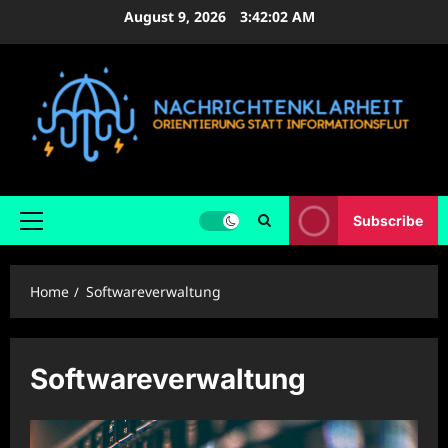
Skip
August 9, 2026
3:42:03 AM
to
content
Subscribe
Primary
Menu
Home
Softwareverwaltung
Softwareverwaltung