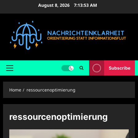
Skip
August 8, 2026
7:13:54 AM
to
content
Subscribe
Primary
Menu
Home
ressourcenoptimierung
ressourcenoptimierung