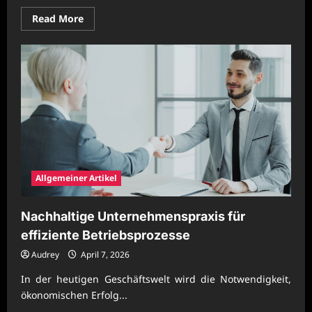
Read
Read More
more
about
Effiziente
Organisationskonzepte
für
erfolgreiche
Unternehmen
Allgemeiner Artikel
Nachhaltige Unternehmenspraxis für
effiziente Betriebsprozesse
Audrey
April 7, 2026
In der heutigen Geschäftswelt wird die Notwendigkeit,
ökonomischen Erfolg...