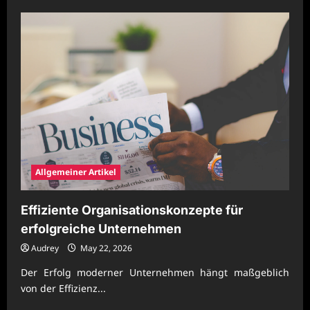
about
Praxiswissen
zur
Ermittlung
von
versteckten
Gemeinkosten
Allgemeiner Artikel
Effiziente Organisationskonzepte für
erfolgreiche Unternehmen
Audrey
May 22, 2026
Der Erfolg moderner Unternehmen hängt maßgeblich
von der Effizienz...